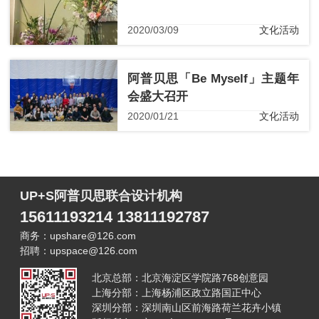
2020/03/09
文化活动
阿普贝思「Be Myself」主题年
会盛大召开
2020/01/21
文化活动
UP+S阿普贝思联合设计机构
15611193214 13811192787
商务：upshare@126.com
招聘：upspace@126.com
北京总部：北京海淀区学院路768创意园
上海分部：上海杨浦区政立路国正中心
深圳分部：深圳南山区前海路荷兰花卉小镇