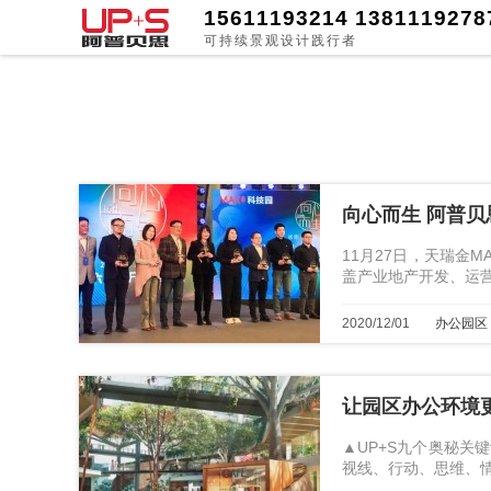
15611193214 1381119278
可持续景观设计践行者
向心而生 阿普贝
11月27日，天瑞金
盖产业地产开发、运
2020/12/01
办公园区
让园区办公环境
▲UP+S九个奥秘
视线、行动、思维、