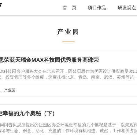
7
首 页
项目作品
研发观点
产业园
思荣获天瑞金MAX科技园优秀服务商殊荣
MAX科技园客户服务大会在北京召开，阿普贝思作为优秀设计供应商受邀
营、投资管理等多个维度，深度扎根北京、青岛、南京、武汉、苏州等超
产业园
更幸福的九个奥秘（下）
关键词阿普贝思所提出的让园区办公环境更幸福的九个奥秘是基于「以景观
情绪与生态、创意、活化、充盈的工作环境有机相连。诚然，工作相关占