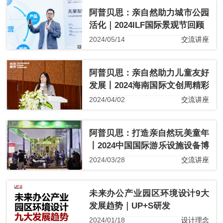
阿普贝思：亲自然助力城市公园
活化｜2024ILF国际景观节回顾
2024/05/14
交流讲座
阿普贝思：亲自然助力儿童友好
发展丨2024海南国际文创周精彩
盘点
2024/04/02
交流讲座
阿普贝思：打造亲自然玩美童年
丨2024中国国际游乐设施设备博
览会精彩盘点
2024/03/28
交流讲座
未来办公产业园区环境设计9大
发展趋势｜UP+S研发
2024/01/18
设计理念