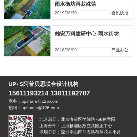
雨水街坊再获殊荣
2019/08/30
喜讯快报
雄安万科建研中心·雨水街坊
2018/06/09
产业办公
UP+S阿普贝思联合设计机构
15611193214 13811192787
商务：upshare@126.com
招聘：upspace@126.com
北京总部：北京海淀区学院路768创意园
上海分部：上海杨浦区政立路国正中心
深圳分部：深圳南山区前海路荷兰花卉小镇