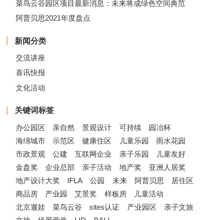
菜鸟云谷园区项目最新消息：未来将成绿色空间典范
阿普贝思2021年度盘点
新闻分类
交流讲座
喜讯快报
文化活动
关键词标签
办公园区
亲自然
景观设计
可持续
园冶杯
海绵城市
示范区
健康住区
儿童乐园
雨水花园
市政景观
公建
互联网企业
亲子乐园
儿童友好
金盘奖
企业总部
亲子活动
地产奖
亚洲人居奖
地产设计大奖
IFLA
公园
未来
阿普贝思
居住区
商品房
产业园
艾景奖
样板房
儿童活动
北京遛娃
菜鸟云谷
sites认证
产业园区
亲子文旅