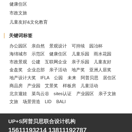
健康住区
市政文旅
儿童友好&文化教育
关键词标签
办公园区
亲自然
景观设计
可持续
园冶杯
海绵城市
示范区
健康住区
儿童乐园
雨水花园
市政景观
公建
互联网企业
亲子乐园
儿童友好
金盘奖
企业总部
亲子活动
地产奖
亚洲人居奖
地产设计大奖
IFLA
公园
未来
阿普贝思
居住区
商品房
产业园
艾景奖
样板房
儿童活动
北京遛娃
菜鸟云谷
sites认证
产业园区
亲子文旅
文旅
场景营造
LID
BALI
UP+S阿普贝思联合设计机构
15611193214 13811192787