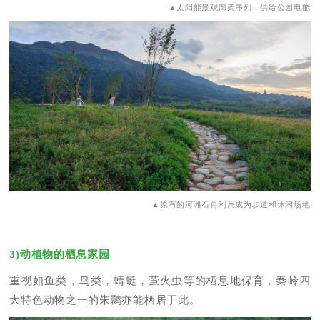
▲太阳能景观廊架序列，供给公园电能
▲原有的河滩石再利用成为步道和休闲场地
3)动植物的栖息家园
重视如鱼类，鸟类，蜻蜓，萤火虫等的栖息地保育，秦岭四
大特色动物之一的朱鹮亦能栖居于此。