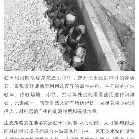
在田峪河防洪堤岸筑造工程中，曾开挖出数以吨计的卵砾
石。景观设计师偏爱利用这废弃的原生材料。在公园的护坡
驳岸、停驻场地、小径、挡墙等处变化屡屡使用这种河滩
石，元素统一，感受自然又富有场所记忆，且显著减少经济
投入，材料运输产生的能源耗费和碳排放量。
生态策略的在地落实还在于把风能-水力动能，太阳能-电能这
两对能量转换搭档融合在游憩系统当中。 风车提水泵的设置