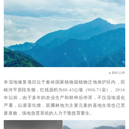
▲秦岭山林
本湿地修复项目位于秦岭国家植物园植物迁地保护区内，田
峪河平原段东侧，红线面积为60.45公顷（906.71亩）。2016
年以前，由于多年的农业生产和耕种后停滞，不仅湿地退化
严重，以灌渠坑塘，苗圃林地为主要元素的基地生境也已荒
废衰败，场地急需系统的人力干预抚育重生。