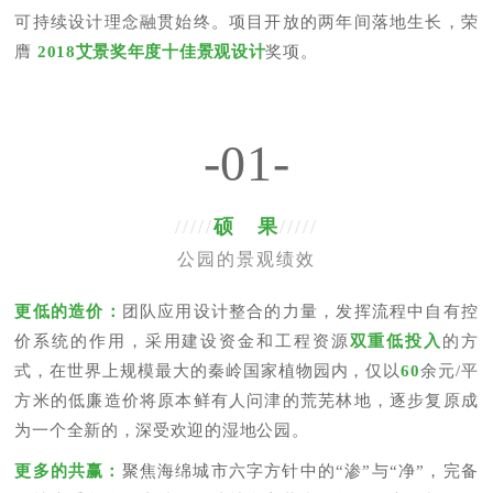
可持续设计理念融贯始终。项目开放的两年间落地生长，荣
膺 
2018艾景奖年度十佳景观设计
奖项。
-01-
/////
硕 果
/////
公园的景观绩效
更低的造价：
团队应用设计整合的力量，发挥流程中自有控
价系统的作用，采用建设资金和工程资源
双重低投入
的方
式，在世界上规模最大的秦岭国家植物园内，仅以
60
余元/平
方米的低廉造价将原本鲜有人问津的荒芜林地，逐步复原成
为一个全新的，深受欢迎的湿地公园。
更多的共赢：
聚焦海绵城市六字方针中的“渗”与“净”，完备