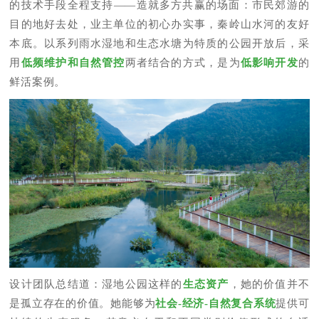
的技术手段全程支持——造就多方共赢的场面：市民郊游的
目的地好去处，业主单位的初心办实事，秦岭山水河的友好
本底。以系列雨水湿地和生态水塘为特质的公园开放后，采
用
低频维护和自然管控
两者结合的方式，是为
低影响开发
的
鲜活案例。
设计团队总结道：湿地公园这样的
生态资产
，她的价值并不
是孤立存在的价值。她能够为
社会-经济-自然复合系统
提供可